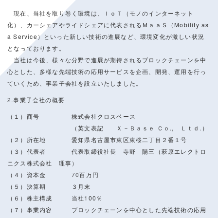
現在、当社を取り巻く環境は、ＩｏＴ（モノのインターネット
化）、カーシェアやライドシェアに代表されるＭａａＳ（Mobility as
a Service）といった新しい技術の進展など、環境変化が激しい状況
となっております。
当社は今後、様々な分野で進展が期待されるブロックチェーンを中
心とした、多様な先端技術の応用サービスを企画、開発、運用を行っ
ていくため、事業子会社を設立いたしました。
2.事業子会社の概要
（１）商号 株式会社クロスベース
（英文表記 Ｘ－Ｂａｓｅ Ｃｏ., Ｌｔｄ.）
（２）所在地 愛知県名古屋市東区東桜二丁目２番１号
（３）代表者 代表取締役社長 寺野 陽三（萩原エレクトロ
ニクス株式会社 理事）
（４）資本金 70百万円
（５）決算期 ３月末
（６）株主構成 当社100％
（７）事業内容 ブロックチェーンを中心とした先端技術の応用