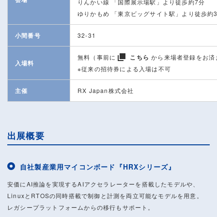
りんかい線 「国際展示場駅」より徒歩約7分
ゆりかもめ 「東京ビッグサイト駅」より徒歩約
小間番号
32-31
無料（事前に
こちら
から来場者登録をお済
入場料
※従来の招待券による入場は不可
主催
RX Japan株式会社
出展概要
自社製産業用マイコンボード『HRXシリーズ』
安価にAI推論を実現するAIアクセラレーターを搭載したモデルや、
LinuxとRTOSの同時搭載で制御と計測を両立可能なモデルを用意。
レガシープラットフォームからの移行もサポート。