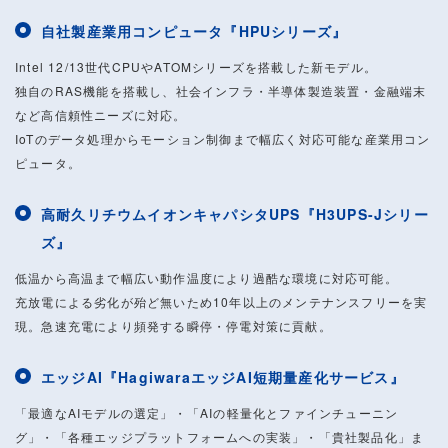
自社製産業用コンピュータ『HPUシリーズ』
Intel 12/13世代CPUやATOMシリーズを搭載した新モデル。
独自のRAS機能を搭載し、社会インフラ・半導体製造装置・金融端末
など高信頼性ニーズに対応。
IoTのデータ処理からモーション制御まで幅広く対応可能な産業用コン
ピュータ。
高耐久リチウムイオンキャパシタUPS『H3UPS-Jシリー
ズ』
低温から高温まで幅広い動作温度により過酷な環境に対応可能。
充放電による劣化が殆ど無いため10年以上のメンテナンスフリーを実
現。急速充電により頻発する瞬停・停電対策に貢献。
エッジAI『HagiwaraエッジAI短期量産化サービス』
「最適なAIモデルの選定」・「AIの軽量化とファインチューニン
グ」・「各種エッジプラットフォームへの実装」・「貴社製品化」ま